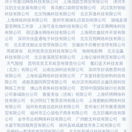
河子市森洁网络科技有限公司
上海茂皓艾商贸有限公司
漯河市
汉韵文化发展有限公司
青岛酷口袋商贸有限公司
武汉英邦智能
科技有限公司
北京翔佩科技有限公司
北京异逢科技有限公司
上海炳瓴科技有限公司
惠州市湘湘礼仪策划有限公司
浦城县谱
盟里网络工作室
上海可道生物科技有限公司
宁波百腾网络科技
有限公司
宿迁谦全网络科技有限公司
上海萌壮鑫软件开发有限
公司
深圳市佳盈通电子科技有限公司
北京百翔网络科技有限公
司
北京星优都企业管理有限公司
安徽炊牛坊餐饮管理有限公司
周易算命
杭州筑美信息科技有限公司
海南电影网
北京远赢
科技有限公司
北京俊溪商贸有限公司
上海亿垭特商贸有限公司
天气预报
昆明笑笑叉车租赁有限责任公司
魔幻蓝天科技发展
（北京）有限公司
云南虫洞科技有限公司
深圳市好成教育科技
有限公司
上海狄蕊网络科技有限公司
广东复特新型材料科技有
限公司
成都圣颜同商贸有限公司
哈尔滨市南岗区众鑫扶摇科技
网络工作室
佛山市易角科技有限公司
昆明中国国际旅行社有限
公司春城路分公司
雅曼美妆（济南）有限公司
上海怀骋网络科
技有限公司
长沙阿拉丁教育咨询有限公司
上海蜜鹂炽网络科技
有限公司
福州有色狐信息科技有限公司
贵州省仁怀市酱香酒商
贸有限公司
福州市正心道电子商务有限公司
北京巨佩科技有限
公司
金华市众程网络科技有限公司
广州酷文科技有限公司
衡
水森宇凯得顺商贸有限公司
靖州县斌成建筑劳务工程有限公司
安徽锐一梦溪投资管理有限公司
北京拓新盛达科技有限公司
天