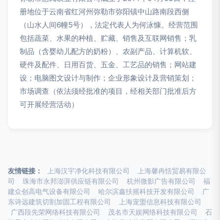
册地位于云南省红河州弥勒市弥阳镇中山路南段西侧
（山水人间6幢5号），法定代表人为何泳慷。经营范围
包括蔬菜、水果的种植、贮藏、销售及互联网销售；乳
制品（含婴幼儿配方的奶粉）、农副产品、计算机软、
硬件及配件、日用百货、五金、工艺品的销售；网站建
设；电脑图文设计与制作；企业形象设计及营销策划；
市场调查（依法须经批准的项目，经相关部门批准后方
可开展经营活动）
友情链接：
上海汉宇净化科技有限公司
上海馨冉恬贸易有限公
司
珠海市永邦澎湃供应链有限公司
杭州微影广告有限公司
福
建众创高电气设备有限公司
哈尔滨鑫扶摇科技开发有限公司
广
东诗远建筑切割加固工程有限公司
上海宠盟信息科技有限公司
广西段先荣网络科技有限公司
茂名市天娱网络科技有限公司
石